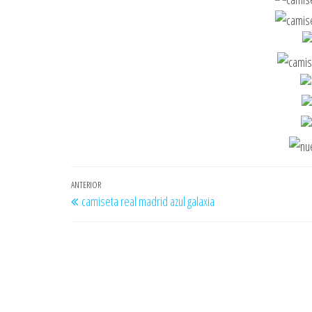
Navegación
Entrada
ANTERIOR
camiseta real madrid azul galaxia
de
anterior
entradas