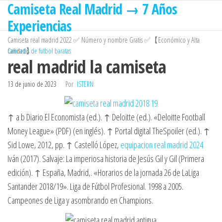
Camiseta Real Madrid → 7 Años
Saltar
al
Experiencias
contenido
Camiseta real madrid 2022 ✅ Número y nombre Gratis ✅【Económico y Alta
Calidad】
camisetas de futbol baratas
real madrid la camiseta
13 de junio de 2023
Por
ISTERN
↑ a b Diario El Economista (ed.). ↑ Deloitte (ed.). «Deloitte Football
Money League» (PDF) (en inglés). ↑ Portal digital TheSpoiler (ed.). ↑
Sid Lowe, 2012, pp. ↑ Castelló López,
equipacion real madrid 2024
Iván (2017). Salvaje: La imperiosa historia de Jesús Gil y Gil (Primera
edición). ↑ España, Madrid,. «Horarios de la jornada 26 de LaLiga
Santander 2018/19». Liga de Fútbol Profesional. 1998 a 2005.
Campeones de Liga y asombrando en Champions.