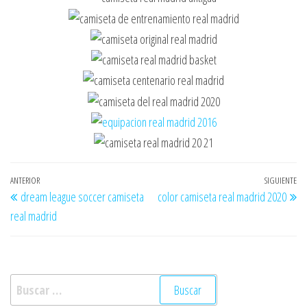
Navegación
Entrada
ANTERIOR
SIGUIENTE
En
dream league soccer camiseta
color camiseta real madrid 2020
de
anterior
si
real madrid
entradas
Buscar: