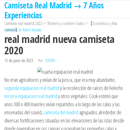
Camiseta Real Madrid → 7 Años
Saltar
al
Experiencias
contenido
Camiseta real madrid 2022 ✅ Número y nombre Gratis ✅【Económico y Alta
Calidad】
camisetas de futbol baratas
real madrid nueva camiseta
2020
13 de junio de 2023
Por
ISTERN
No eran agricultores y vivían de la pesca, que era muy abundante,
segunda equipacion real madrid
y la recolección de raíces de helecho
tercera equipacion real madrid
y otros vegetales. Cook estimó que
unos 300 o 400 maoríes vivían repartidos a lo largo de las calas y las
ensenadas del sound,
camiseta del madrid
agrupados alrededor de
diversas fortificaciones situadas en las elevaciones de las islas desde
donde navegaban en sus canoas y ocupaban las pequeñas calas y