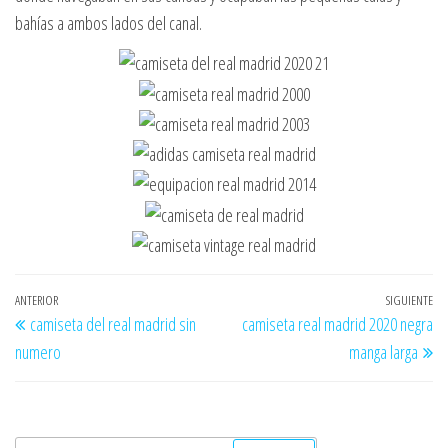
bahías a ambos lados del canal.
Navegación
Entrada
ANTERIOR
SIGUIENTE
En
camiseta del real madrid sin
camiseta real madrid 2020 negra
de
anterior
si
numero
manga larga
entradas