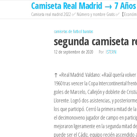
Camiseta Real Madrid → 7 Años 
Saltar
al
Camiseta real madrid 2022 ✅ Número y nombre Gratis ✅【Económi
contenido
camisetas de futbol baratas
segunda camiseta r
12 de septiembre de 2020
Por
ISTERN
↑ «Real Madrid: Valdano: «Raúl quería volver
1960 tras vencer la Copa Intercontinental frente
goles de Marcelo, Callejón y doblete de Cristi
Llorente. Logró dos asistencias, y posteriorme
los que participó. Cerró la primera mitad de
el decimonoveno jugador de campo en participa
mejoraron ligeramente en la segunda mitad del
puede ser el Cádiz, equipo recién ascendido a