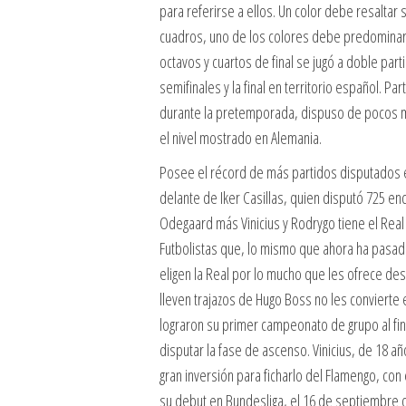
para referirse a ellos. Un color debe resaltar
cuadros, uno de los colores debe predominar 
octavos y cuartos de final se jugó a doble part
semifinales y la final en territorio español. 
durante la pretemporada, dispuso de pocos mi
el nivel mostrado en Alemania.
Posee el récord de más partidos disputados en
delante de Iker Casillas, quien disputó 725 e
Odegaard más Vinicius y Rodrygo tiene el Real 
Futbolistas que, lo mismo que ahora ha pasado
eligen la Real por lo mucho que les ofrece de
lleven trajazos de Hugo Boss no les convierte 
lograron su primer campeonato de grupo al fina
disputar la fase de ascenso. Vinicius, de 18 a
gran inversión para ficharlo del Flamengo, con 
su debut en Bundesliga, el 16 de septiembre d