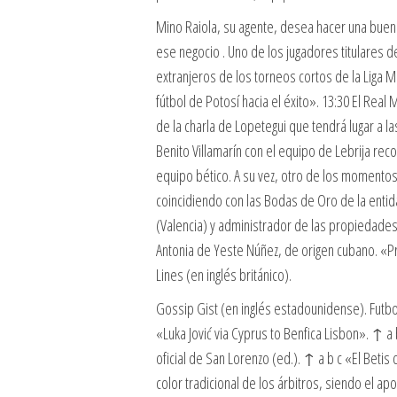
Mino Raiola, su agente, desea hacer una buen
ese negocio . Uno de los jugadores titulares 
extranjeros de los torneos cortos de la Liga Me
fútbol de Potosí hacia el éxito». 13:30 El Re
de la charla de Lopetegui que tendrá lugar a las
Benito Villamarín con el equipo de Lebrija re
equipo bético. A su vez, otro de los momentos
coincidiendo con las Bodas de Oro de la enti
(Valencia) y administrador de las propiedade
Antonia de Yeste Núñez, de origen cubano. «P
Lines (en inglés británico).
Gossip Gist (en inglés estadounidense). Futbo
«Luka Jović via Cyprus to Benfica Lisbon». ↑ a 
oficial de San Lorenzo (ed.). ↑ a b c «El Betis 
color tradicional de los árbitros, siendo el 