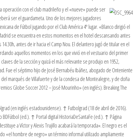
a operación con el club madrileño y el «nueve» puede ser
deberá ser el guardameta. Uno de los mejores jugadores
xicana de Fútbol jugando por el Club América 4º lugar. «Blanco dirigió el
al Madrid se encuentra en estos momentos en el hotel descansando antes
 14.30h, antes de ir hacia el Camp Nou. El delantero jugó de titular en el
cordando aquellos momentos en los que vivió en el vestuario del primer
 claves de la sección y quizá el más relevante se produjo en 1952,
dad. Fue el séptimo hijo de José Bernabéu Ibáñez, abogado de Onteniente
s del marqués de Villafuerte y de la condesa de Montealegre, y de doña
remios Globe Soccer 2012 – José Mourinho» (en inglés). Breaking The
lgrad (en inglés estadounidense). ↑ Futbolgrad (18 de abril de 2016).
b BDFútbol (ed.). ↑ Portal digital HistoriaDeSantaFe (ed.). ↑ Página
destituye a Víctor y Alexis Trujillo acabará la temporada». El negro es el
apodo «el hombre de negro» un término informal utilizado ampliamente