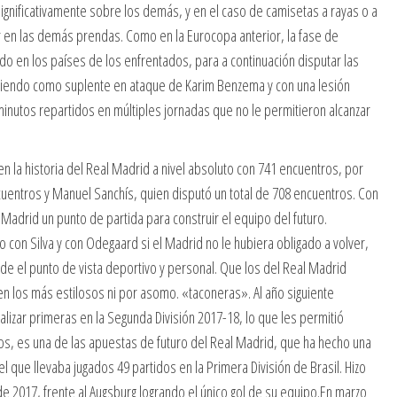
 significativamente sobre los demás, y en el caso de camisetas a rayas o a
en las demás prendas. Como en la Eurocopa anterior, la fase de
ido en los países de los enfrentados, para a continuación disputar las
Partiendo como suplente en ataque de Karim Benzema y con una lesión
nutos repartidos en múltiples jornadas que no le permitieron alcanzar
 la historia del Real Madrid a nivel absoluto con 741 encuentros, por
ncuentros y Manuel Sanchís, quien disputó un total de 708 encuentros. Con
Madrid un punto de partida para construir el equipo del futuro.
 con Silva y con Odegaard si el Madrid no le hubiera obligado a volver,
sde el punto de vista deportivo y personal. Que los del Real Madrid
en los más estilosos ni por asomo. «taconeras». Al año siguiente
lizar primeras en la Segunda División 2017-18, lo que les permitió
ños, es una de las apuestas de futuro del Real Madrid, que ha hecho una
el que llevaba jugados 49 partidos en la Primera División de Brasil. Hizo
e 2017, frente al Augsburg logrando el único gol de su equipo.En marzo