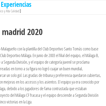
Experiencias
co y Alta Calidad】
 madrid 2020
co Malagueño con la plantilla del Club Deportivo Santo Tomás como base
 Club Deportivo Málaga. En junio de 2003 el filial del equipo, el Málaga B,
 Segunda División, y el equipo de categoría juvenil se proclama
eadas en torno a su figura no logró cuajar un buen mundial,
rcar un solo gol. Las gradas de tribuna y preferencia quedaron cubiertas,
on mejoras en los accesos y los asientos. El equipo ya era conocido por
laga, debido a los jugadores de fama contrastada que estaban
 proyecto del Málaga CF fracasa y el equipo desciende a Segunda División
nco victorias en la Liga.