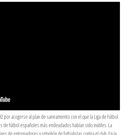
92 por acogerse al plan de saneamiento con el que la Liga de Fútbol
es de fútbol españoles más endeudados habían sido inútiles. La
es de entrenadores y rebelión de futbolistas contra el club. En la