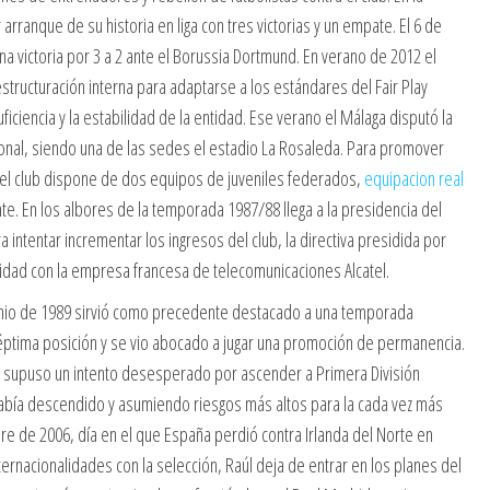
rranque de su historia en liga con tres victorias y un empate. El 6 de
victoria por 3 a 2 ante el Borussia Dortmund. En verano de 2012 el
estructuración interna para adaptarse a los estándares del Fair Play
uficiencia y la estabilidad de la entidad. Ese verano el Málaga disputó la
onal, siendo una de las sedes el estadio La Rosaleda. Para promover
el club dispone de dos equipos de juveniles federados,
equipacion real
te. En los albores de la temporada 1987/88 llega a la presidencia del
 intentar incrementar los ingresos del club, la directiva presidida por
icidad con la empresa francesa de telecomunicaciones Alcatel.
n junio de 1989 sirvió como precedente destacado a una temporada
éptima posición y se vio abocado a jugar una promoción de permanencia.
a supuso un intento desesperado por ascender a Primera División
había descendido y asumiendo riesgos más altos para la cada vez más
re de 2006, día en el que España perdió contra Irlanda del Norte en
ternacionalidades con la selección, Raúl deja de entrar en los planes del