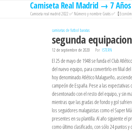
Camiseta Real Madrid → 7 Años 
Saltar
al
Camiseta real madrid 2022 ✅ Número y nombre Gratis ✅【Económi
contenido
camisetas de futbol baratas
segunda equipacion
12 de septiembre de 2020
Por
ISTERN
El 25 de mayo de 1948 se funda el Club Atléti
del nuevo equipo, para convertirlo en filial del
hoy denominado Atlético Malagueño, asciende a
campeón de España. Pese a las expectativas cr
desentonado con el resto del equipo, y sin ma
mientras que las gradas de fondo y gol sufrier
los seguidores malaguistas como el Super Má
presentes en su plantilla. Al año siguiente el
como último clasificado, con sólo 24 puntos y ci