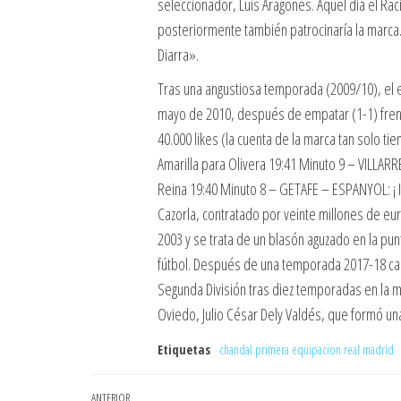
seleccionador, Luis Aragonés. Aquel día el Ra
posteriormente también patrocinaría la marca.
Diarra».
Tras una angustiosa temporada (2009/10), el eq
mayo de 2010, después de empatar (1-1) frent
40.000 likes (la cuenta de la marca tan solo ti
Amarilla para Olivera 19:41 Minuto 9 – VILLA
Reina 19:40 Minuto 8 – GETAFE – ESPANYOL: ¡ Isc
Cazorla, contratado por veinte millones de eur
2003 y se trata de un blasón aguzado en la pun
fútbol. Después de una temporada 2017-18 cara
Segunda División tras diez temporadas en la m
Oviedo, Julio César Dely Valdés, que formó una
Etiquetas
chandal primera equipacion real madrid
Entrada
ANTERIOR