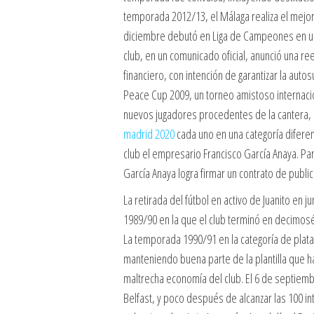
temporada 2012/13, el Málaga realiza el mejor a
diciembre debutó en Liga de Campeones en una 
club, en un comunicado oficial, anunció una re
financiero, con intención de garantizar la autos
Peace Cup 2009, un torneo amistoso internaci
nuevos jugadores procedentes de la cantera, 
madrid 2020
cada uno en una categoría diferen
club el empresario Francisco García Anaya. Para
García Anaya logra firmar un contrato de publ
La retirada del fútbol en activo de Juanito e
1989/90 en la que el club terminó en decimos
La temporada 1990/91 en la categoría de plat
manteniendo buena parte de la plantilla que 
maltrecha economía del club. El 6 de septiemb
Belfast, y poco después de alcanzar las 100 in