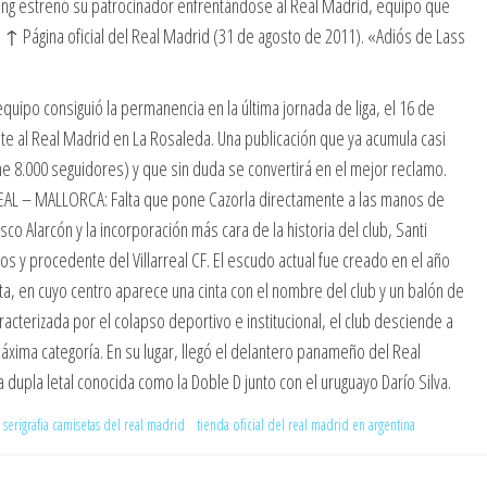
cing estrenó su patrocinador enfrentándose al Real Madrid, equipo que
 ↑ Página oficial del Real Madrid (31 de agosto de 2011). «Adiós de Lass
uipo consiguió la permanencia en la última jornada de liga, el 16 de
e al Real Madrid en La Rosaleda. Una publicación que ya acumula casi
ene 8.000 seguidores) y que sin duda se convertirá en el mejor reclamo.
RREAL – MALLORCA: Falta que pone Cazorla directamente a las manos de
o Alarcón y la incorporación más cara de la historia del club, Santi
os y procedente del Villarreal CF. El escudo actual fue creado en el año
ta, en cuyo centro aparece una cinta con el nombre del club y un balón de
cterizada por el colapso deportivo e institucional, el club desciende a
áxima categoría. En su lugar, llegó el delantero panameño del Real
 dupla letal conocida como la Doble D junto con el uruguayo Darío Silva.
serigrafia camisetas del real madrid
tienda oficial del real madrid en argentina