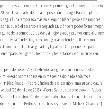
computa. En caso de empate indicado en primer lugar el de mejor promedio
20, tuvo lugar el acto de toma de posesión del cargo. Pagó los platos
ncés seguirá una temporada más en el equipo blanco pese a los rumores
visión B, buscó el ascenso a la Segunda División para poder formar mejor
exigente de la competición, y dar así mejor ayuda y promociones al primer
porada en la Bundesliga, pero conseguirían defender el título como
al número total de ligas ganadas y la palabra Campeones. En partidos
na en empate, se jugarán 2 tiempos suplementarios de 10 minutos c/u,
mpista de siete a 20 y el extremo gallego se planta en los 10 kilos
ro. ↑ «Pedro Sánchez pasa en 18 meses de diputado anónimo a
». ↑ Díez, Anabel. «Pedro Sánchez deja el escaño y lanza su candidatura
íez, Anabel (26 de julio de 2015). «Pedro Sánchez, en proceso». ↑ Faaber,
ánchez: la construcción de un candidato a través de su tesis doctoral».
a Gómez, mujer de Pedro Sánchez, tras los pasos de Michelle Obama». ↑