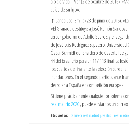
a b c d Vidal, Pilar (2 de octubre de 2016). 
caída de su hijo».
↑ Landaluce, Emilia (28 de junio de 2016). «La
«El Granada destituye a José Ramón Sandoval»
tercer gobierno de Adolfo Suárez, y el segund
de José Luis Rodríguez Zapatero. Universidad C
Óscar Schmidt del Snaidero de Caserta fue ga
44 del brasileño para un 117-113 final. La lesi
los cuartos de final ante la selección corean
inundaciones. En el segundo partido, ante Irla
derrotar a España en competición europea.
Si tiene prácticamente cualquier problema c
real madrid 2020
, puede enviarnos un correo e
Etiquetas
camiseta real madrid juventus
real madri