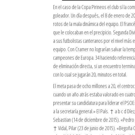
En el caso de la Copa Pirineos el club sí la 
goleador. Un día después, el 8 de enero de 20
rotos de la mala dinámica del equipo. El fra
que le colocaban en el precipicio. Segunda Di
a sus futbolistas canteranos por el nivel más 
equipo. Con Cramer no lograrían salvar la tem
campeones de Europa. 34 haciendo referencia 
de eliminación directa, si un encuentro termi
con lo cual se jugarán 20, minutos en total.
El meta pasa de ocho millones a 20, el centroca
cuando un año atrás estaba valorado en cuat
presentar su candidatura para liderar el PSOE
a la secretaría general.» El País. ↑ a b c d D
Sebastian (14 de diciembre de 2015). «Pedro S
↑ Vidal, Pilar (23 de junio de 2015). «Begoñ