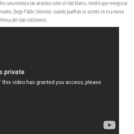
años una montura tan atractiva como el club blanco, tendrá que renegociar
trenador, Diego Pablo Simeone, cuando Juanfran se asentó en esa nueva
efensa del club colchonero.