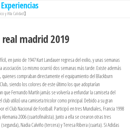
Experiencias
co y Alta Calidad】
 real madrid 2019
ícil, en junio de 1947 Kurt Landauer regresa del exilio, y unas semanas
la asociación. Lo mismo ocurrió dos semanas más tarde. Existe además
drid, quienes compraban directamente el equipamiento del Blackburn
lub, siendo los colores de este último los que adoptarían
n que Fernando Martín jamás se volvería a enfundar la camiseta del
l club utilizó una camiseta tricolor como principal. Debido a su gran
r el Club Nacional de Football. Participó en tres Mundiales, Francia 1998
emania 2006 (cuartofinalista). Junto a ella se crearon otras tres
(segunda), Nadia Calviño (tercera) y Teresa Ribera (cuarta). Si Adidas