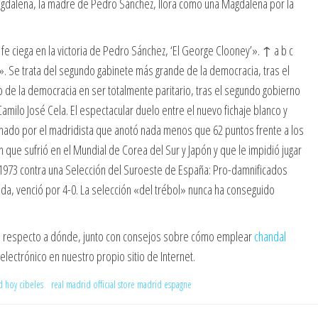
«Magdalena, la madre de Pedro Sánchez, llora como una Magdalena por la
 fe ciega en la victoria de Pedro Sánchez, ‘El George Clooney’». ↑ a b c
. Se trata del segundo gabinete más grande de la democracia, tras el
o de la democracia en ser totalmente paritario, tras el segundo gobierno
amilo José Cela. El espectacular duelo entre el nuevo fichaje blanco y
nado por el madridista que anotó nada menos que 62 puntos frente a los
ón que sufrió en el Mundial de Corea del Sur y Japón y que le impidió jugar
a. 1973 contra una Selección del Suroeste de España: Pro-damnificados
nda, venció por 4-0. La selección «del trébol» nunca ha conseguido
on respecto a dónde, junto con consejos sobre cómo emplear
chandal
lectrónico en nuestro propio sitio de Internet.
d hoy cibeles
real madrid official store madrid espagne