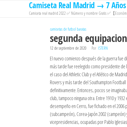
Camiseta Real Madrid → 7 Años 
Saltar
al
Camiseta real madrid 2022 ✅ Número y nombre Gratis ✅【Económi
contenido
camisetas de futbol baratas
segunda equipacion
12 de septiembre de 2020
Por
ISTERN
El nuevo comienzo después de la guerra fue dif
más tarde fue reelegido como presidente de 
el caso del Athletic Club y el Atlético de Ma
Rovers y más tarde del Southampton Football C
definitivamente. Entonces, pocos se imaginaba
club, tampoco ninguna otra. Entre 1910 y 1932 e
desempeño en Cerro, fue fichado en el 2006 po
(subcampeón), Corea-Japón 2002 (campeón) y Al
vicepresidencias, ocupadas por Pablo Iglesias 