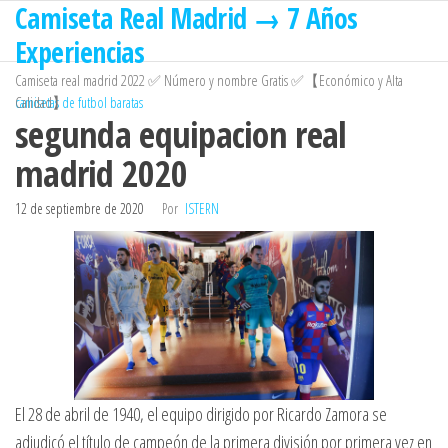
Camiseta Real Madrid → 7 Años
Saltar
al
Experiencias
contenido
Camiseta real madrid 2022 ✅ Número y nombre Gratis ✅【Económico y Alta
Calidad】
camisetas de futbol baratas
segunda equipacion real
madrid 2020
12 de septiembre de 2020
Por
ISTERN
El 28 de abril de 1940, el equipo dirigido por Ricardo Zamora se
adjudicó el título de campeón de la primera división por primera vez en