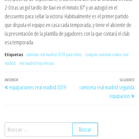
2-0 tras un gol tardío de Xavi en el minuto 87′ y un autogol en el
descuento para sellar la victoria. Habitualmente es el primer partido
que disputa el equipo en casa cada temporada, y tiene el aliciente de
la presentación de la plantilla de jugadores con la que contará el club
esa temporada.
Etiquetas
camiseta real madrid 2018 para niños
comprar camiseta zidane real
madrid
real madrid hoy vinicius
Navegación
Entrada
ANTERIOR
SIGUIENTE
En
equipaciones real madrid 2019
camiseta real madrid segunda
de
anterior
si
equipacion
entradas
Buscar: