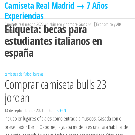
Camiseta Real Madrid → 7 Años
Saltar
al
Experiencias
contenido
Camiseta real madrid 2022 ✅ Número y nombre Gratis ✅【Económico y Alta
Etiqueta:
becas para
Calidad】
estudiantes italianos en
españa
camisetas de futbol baratas
Comprar camiseta bulls 23
jordan
14 de septiembre de 2021
Por
ISTERN
Incluso en lugares oficiales como entrada a museos. Casada con el
presentador Bertín Osborne, la guapa modelo es una cara habitual de