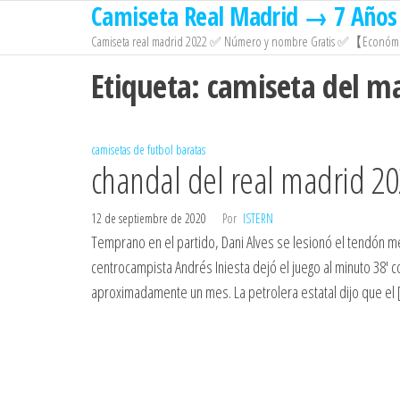
Camiseta Real Madrid → 7 Años 
Saltar
al
Camiseta real madrid 2022 ✅ Número y nombre Gratis ✅【Económi
contenido
Etiqueta:
camiseta del ma
camisetas de futbol baratas
chandal del real madrid 2
12 de septiembre de 2020
Por
ISTERN
Temprano en el partido, Dani Alves se lesionó el tendón me
centrocampista Andrés Iniesta dejó el juego al minuto 38′ 
aproximadamente un mes. La petrolera estatal dijo que el 