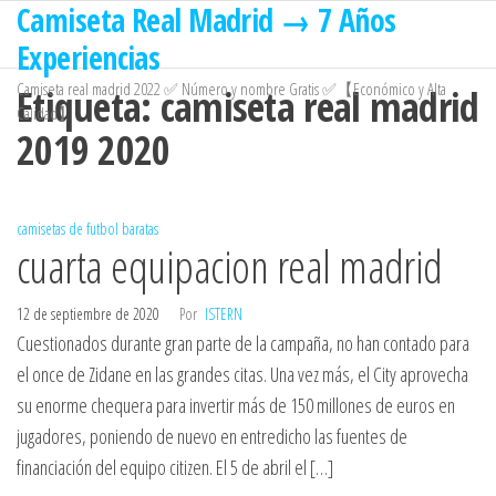
Camiseta Real Madrid → 7 Años
Saltar
al
Experiencias
contenido
Camiseta real madrid 2022 ✅ Número y nombre Gratis ✅【Económico y Alta
Etiqueta:
camiseta real madrid
Calidad】
2019 2020
camisetas de futbol baratas
cuarta equipacion real madrid
12 de septiembre de 2020
Por
ISTERN
Cuestionados durante gran parte de la campaña, no han contado para
el once de Zidane en las grandes citas. Una vez más, el City aprovecha
su enorme chequera para invertir más de 150 millones de euros en
jugadores, poniendo de nuevo en entredicho las fuentes de
financiación del equipo citizen. El 5 de abril el […]