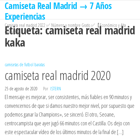
Camiseta Real Madrid → 7 Años
Saltar
al
Experiencias
contenido
Camiseta real madrid 2022 ✅ Número y nombre Gratis ✅【Económico y Alta
Etiqueta:
camiseta real madrid
Calidad】
kaka
camisetas de futbol baratas
camiseta real madrid 2020
25 de agosto de 2020
Por
ISTERN
El mensaje es mejorar, ser consistentes, más fiables en 90 minutos y
convencernos de que si damos nuestro mejor nivel, por supuesto que
podemos ganar la Champions», se sinceró. El otro, Seoane,
centrocampista que ayer jugó 66 minutos con el Castilla. Os dejo con
este espectacular vídeo de los últimos minutos de la final de […]