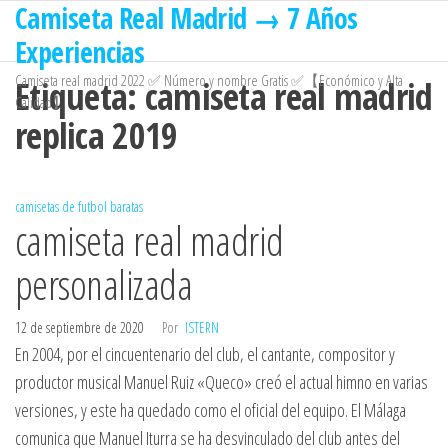
Camiseta Real Madrid → 7 Años
Saltar
al
Experiencias
contenido
Camiseta real madrid 2022 ✅ Número y nombre Gratis ✅【Económico y Alta
Etiqueta:
camiseta real madrid
Calidad】
replica 2019
camisetas de futbol baratas
camiseta real madrid
personalizada
12 de septiembre de 2020
Por
ISTERN
En 2004, por el cincuentenario del club, el cantante, compositor y
productor musical Manuel Ruiz «Queco» creó el actual himno en varias
versiones, y este ha quedado como el oficial del equipo. El Málaga
comunica que Manuel Iturra se ha desvinculado del club antes del