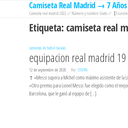
Camiseta Real Madrid → 7 Años 
Saltar
al
Camiseta real madrid 2022 ✅ Número y nombre Gratis ✅【Económi
contenido
Etiqueta:
camiseta real 
camisetas de futbol baratas
equipacion real madrid 19
12 de septiembre de 2020
Por
ISTERN
↑ «Messi supera a Míchel como máximo asistente de la Lig
«Otro premio para Lionel Messi: fue elegido como el mejor
Barcelona, que le ganó al equipo de […]