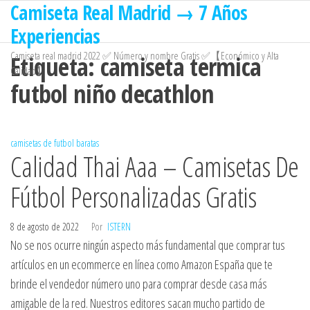
Camiseta Real Madrid → 7 Años
Saltar
al
Experiencias
contenido
Camiseta real madrid 2022 ✅ Número y nombre Gratis ✅【Económico y Alta
Etiqueta:
camiseta termica
Calidad】
futbol niño decathlon
camisetas de futbol baratas
Calidad Thai Aaa – Camisetas De
Fútbol Personalizadas Gratis
8 de agosto de 2022
Por
ISTERN
No se nos ocurre ningún aspecto más fundamental que comprar tus
artículos en un ecommerce en línea como Amazon España que te
brinde el vendedor número uno para comprar desde casa más
amigable de la red. Nuestros editores sacan mucho partido de