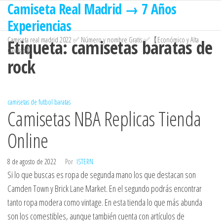
Camiseta Real Madrid → 7 Años
Saltar
al
Experiencias
contenido
Camiseta real madrid 2022 ✅ Número y nombre Gratis ✅【Económico y Alta
Etiqueta:
camisetas baratas de
Calidad】
rock
camisetas de futbol baratas
Camisetas NBA Replicas Tienda
Online
8 de agosto de 2022
Por
ISTERN
Si lo que buscas es ropa de segunda mano los que destacan son
Camden Town y Brick Lane Market. En el segundo podrás encontrar
tanto ropa modera como vintage. En esta tienda lo que más abunda
son los comestibles, aunque también cuenta con artículos de