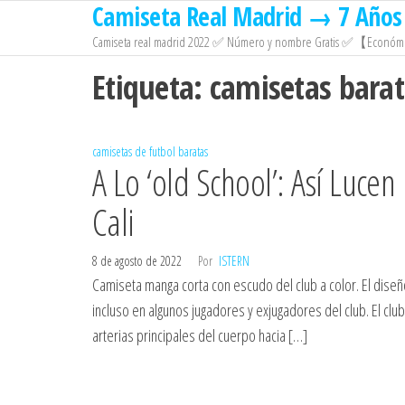
Camiseta Real Madrid → 7 Años 
Saltar
al
Camiseta real madrid 2022 ✅ Número y nombre Gratis ✅【Económi
contenido
Etiqueta:
camisetas bara
camisetas de futbol baratas
A Lo ‘old School’: Así Luc
Cali
8 de agosto de 2022
Por
ISTERN
Camiseta manga corta con escudo del club a color. El diseño
incluso en algunos jugadores y exjugadores del club. El clu
arterias principales del cuerpo hacia […]