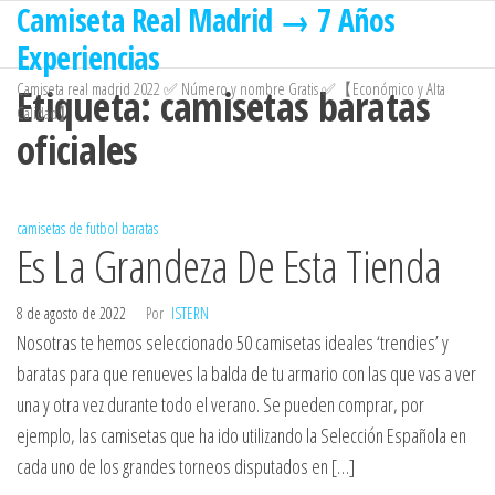
Camiseta Real Madrid → 7 Años
Saltar
al
Experiencias
contenido
Camiseta real madrid 2022 ✅ Número y nombre Gratis ✅【Económico y Alta
Etiqueta:
camisetas baratas
Calidad】
oficiales
camisetas de futbol baratas
Es La Grandeza De Esta Tienda
8 de agosto de 2022
Por
ISTERN
Nosotras te hemos seleccionado 50 camisetas ideales ‘trendies’ y
baratas para que renueves la balda de tu armario con las que vas a ver
una y otra vez durante todo el verano. Se pueden comprar, por
ejemplo, las camisetas que ha ido utilizando la Selección Española en
cada uno de los grandes torneos disputados en […]