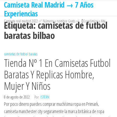
Camiseta Real Madrid → 7 Años
Saltar
al
Experiencias
contenido
Camiseta real madrid 2022 ✅ Número y nombre Gratis ✅【Económico y Alta
Etiqueta:
camisetas de futbol
Calidad】
baratas bilbao
camisetas de futbol baratas
Tienda Nº 1 En Camisetas Futbol
Baratas Y Replicas Hombre,
Mujer Y Niños
8 de agosto de 2022
Por
ISTERN
Por poco dinero puedes comprar muchísima ropa en Primark,
camiseta manchester city seguramente la marca británica de ropa