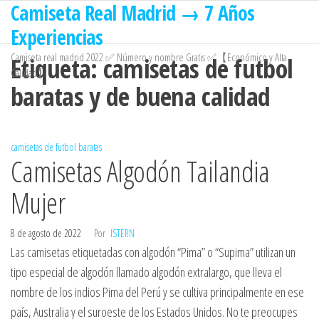
Camiseta Real Madrid → 7 Años
Saltar
al
Experiencias
contenido
Camiseta real madrid 2022 ✅ Número y nombre Gratis ✅【Económico y Alta
Etiqueta:
camisetas de futbol
Calidad】
baratas y de buena calidad
camisetas de futbol baratas
Camisetas Algodón Tailandia
Mujer
8 de agosto de 2022
Por
ISTERN
Las camisetas etiquetadas con algodón “Pima” o “Supima” utilizan un
tipo especial de algodón llamado algodón extralargo, que lleva el
nombre de los indios Pima del Perú y se cultiva principalmente en ese
país, Australia y el suroeste de los Estados Unidos. No te preocupes