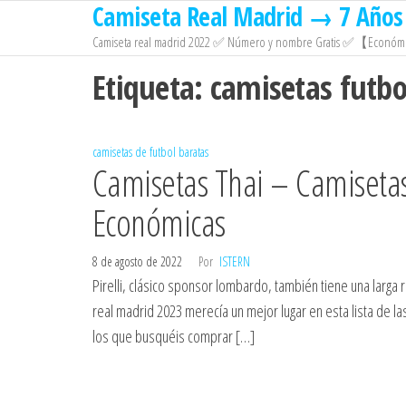
Camiseta Real Madrid → 7 Años 
Saltar
al
Camiseta real madrid 2022 ✅ Número y nombre Gratis ✅【Económi
contenido
Etiqueta:
camisetas futbo
camisetas de futbol baratas
Camisetas Thai – Camiseta
Económicas
8 de agosto de 2022
Por
ISTERN
Pirelli, clásico sponsor lombardo, también tiene una larga 
real madrid 2023 merecía un mejor lugar en esta lista de la
los que busquéis comprar […]