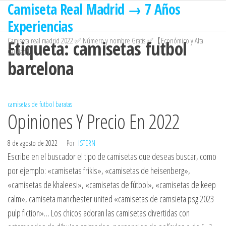
Camiseta Real Madrid → 7 Años
Saltar
al
Experiencias
contenido
Camiseta real madrid 2022 ✅ Número y nombre Gratis ✅【Económico y Alta
Etiqueta:
camisetas futbol
Calidad】
barcelona
camisetas de futbol baratas
Opiniones Y Precio En 2022
8 de agosto de 2022
Por
ISTERN
Escribe en el buscador el tipo de camisetas que deseas buscar, como
por ejemplo: «camisetas frikis», «camisetas de heisenberg»,
«camisetas de khaleesi», «camisetas de fútbol», «camisetas de keep
calm», camiseta manchester united «camisetas de camsieta psg 2023
pulp fiction»… Los chicos adoran las camisetas divertidas con