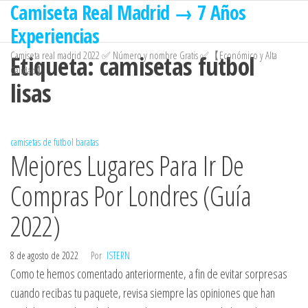
Camiseta Real Madrid → 7 Años
Saltar
al
Experiencias
contenido
Camiseta real madrid 2022 ✅ Número y nombre Gratis ✅【Económico y Alta
Etiqueta:
camisetas futbol
Calidad】
lisas
camisetas de futbol baratas
Mejores Lugares Para Ir De
Compras Por Londres (Guía
2022)
8 de agosto de 2022
Por
ISTERN
Como te hemos comentado anteriormente, a fin de evitar sorpresas
cuando recibas tu paquete, revisa siempre las opiniones que han