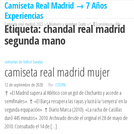
Camiseta Real Madrid → 7 Años
Saltar
al
Experiencias
contenido
Camiseta real madrid 2022 ✅ Número y nombre Gratis ✅【Económico y Alta
Etiqueta:
chandal real madrid
Calidad】
segunda mano
camisetas de futbol baratas
camiseta real madrid mujer
12 de septiembre de 2020
Por
ISTERN
↑ «El Madrid supera al Atlético con un gol de Chicharito y accede a
semifinales». ↑ «El Barça recupera las rayas y lucirá la ‘senyera’ en la
segunda equipación». ↑ Diario Marca (2010). «La racha de Casillas
duró 445 minutos». 2010. Archivado desde el original el 28 de mayo de
2010. Consultado el 14 de […]