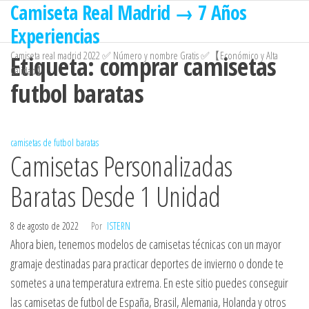
Camiseta Real Madrid → 7 Años
Saltar
al
Experiencias
contenido
Camiseta real madrid 2022 ✅ Número y nombre Gratis ✅【Económico y Alta
Etiqueta:
comprar camisetas
Calidad】
futbol baratas
camisetas de futbol baratas
Camisetas Personalizadas
Baratas Desde 1 Unidad
8 de agosto de 2022
Por
ISTERN
Ahora bien, tenemos modelos de camisetas técnicas con un mayor
gramaje destinadas para practicar deportes de invierno o donde te
sometes a una temperatura extrema. En este sitio puedes conseguir
las camisetas de futbol de España, Brasil, Alemania, Holanda y otros