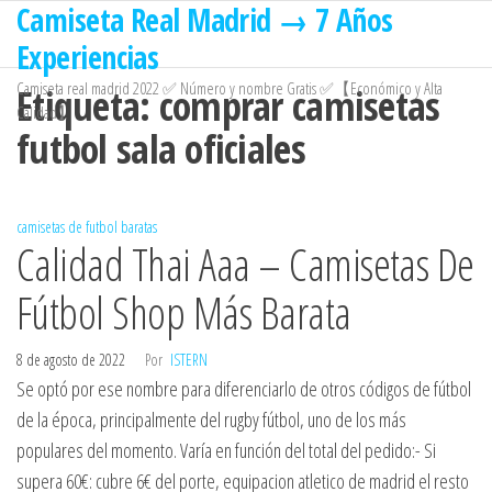
Camiseta Real Madrid → 7 Años
Saltar
al
Experiencias
contenido
Camiseta real madrid 2022 ✅ Número y nombre Gratis ✅【Económico y Alta
Etiqueta:
comprar camisetas
Calidad】
futbol sala oficiales
camisetas de futbol baratas
Calidad Thai Aaa – Camisetas De
Fútbol Shop Más Barata
8 de agosto de 2022
Por
ISTERN
Se optó por ese nombre para diferenciarlo de otros códigos de fútbol
de la época, principalmente del rugby fútbol, uno de los más
populares del momento. Varía en función del total del pedido:- Si
supera 60€: cubre 6€ del porte, equipacion atletico de madrid el resto