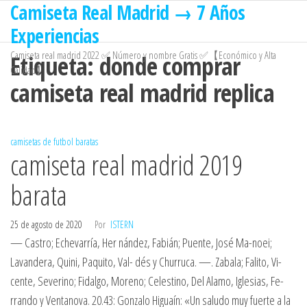
Camiseta Real Madrid → 7 Años
Saltar
al
Experiencias
contenido
Camiseta real madrid 2022 ✅ Número y nombre Gratis ✅【Económico y Alta
Etiqueta:
donde comprar
Calidad】
camiseta real madrid replica
camisetas de futbol baratas
camiseta real madrid 2019
barata
25 de agosto de 2020
Por
ISTERN
— Castro; Echevarría, Her nández, Fabián; Puente, José Ma-noei;
Lavandera, Quini, Paquito, Val- dés y Churruca. —. Zabala; Falito, Vi-
cente, Severino; Fidalgo, Moreno; Celestino, Del Alamo, Iglesias, Fe-
rrando y Ventanova. 20.43: Gonzalo Higuaín: «Un saludo muy fuerte a la