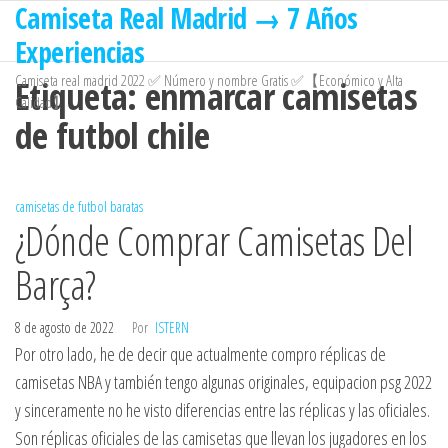
Camiseta Real Madrid → 7 Años
Saltar
al
Experiencias
contenido
Camiseta real madrid 2022 ✅ Número y nombre Gratis ✅【Económico y Alta
Etiqueta:
enmarcar camisetas
Calidad】
de futbol chile
camisetas de futbol baratas
¿Dónde Comprar Camisetas Del
Barça?
8 de agosto de 2022
Por
ISTERN
Por otro lado, he de decir que actualmente compro réplicas de
camisetas NBA y también tengo algunas originales, equipacion psg 2022
y sinceramente no he visto diferencias entre las réplicas y las oficiales.
Son réplicas oficiales de las camisetas que llevan los jugadores en los