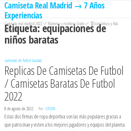
Camiseta Real Madrid → 7 Años
Saltar
al
Experiencias
contenido
Camiseta real madrid 2022 ✅ Número y nombre Gratis ✅【Económico y Alta
Etiqueta:
equipaciones de
Calidad】
niños baratas
camisetas de futbol baratas
Replicas De Camisetas De Futbol
/ Camisetas Baratas De Futbol
2022
8 de agosto de 2022
Por
ISTERN
Estas dos firmas de ropa deportiva son las más populares gracias a
que patrocinan y visten a los mejores jugadores y equipos del planeta.