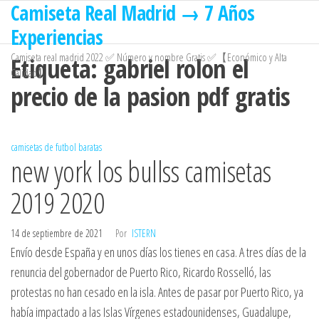
Camiseta Real Madrid → 7 Años
Saltar
al
Experiencias
contenido
Camiseta real madrid 2022 ✅ Número y nombre Gratis ✅【Económico y Alta
Etiqueta:
gabriel rolon el
Calidad】
precio de la pasion pdf gratis
camisetas de futbol baratas
new york los bullss camisetas
2019 2020
14 de septiembre de 2021
Por
ISTERN
Envío desde España y en unos días los tienes en casa. A tres días de la
renuncia del gobernador de Puerto Rico, Ricardo Rosselló, las
protestas no han cesado en la isla. Antes de pasar por Puerto Rico, ya
había impactado a las Islas Vírgenes estadounidenses, Guadalupe,