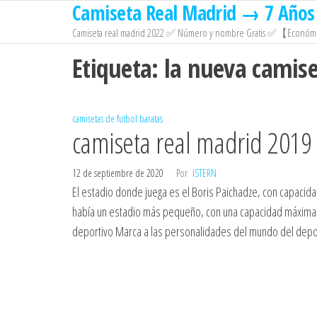
Camiseta Real Madrid → 7 Años 
Saltar
al
Camiseta real madrid 2022 ✅ Número y nombre Gratis ✅【Económi
contenido
Etiqueta:
la nueva camise
camisetas de futbol baratas
camiseta real madrid 2019
12 de septiembre de 2020
Por
ISTERN
El estadio donde juega es el Boris Paichadze, con capacid
había un estadio más pequeño, con una capacidad máxima d
deportivo Marca a las personalidades del mundo del depo