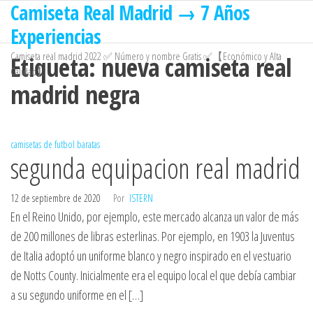
Camiseta Real Madrid → 7 Años
Saltar
al
Experiencias
contenido
Camiseta real madrid 2022 ✅ Número y nombre Gratis ✅【Económico y Alta
Etiqueta:
nueva camiseta real
Calidad】
madrid negra
camisetas de futbol baratas
segunda equipacion real madrid
12 de septiembre de 2020
Por
ISTERN
En el Reino Unido, por ejemplo, este mercado alcanza un valor de más
de 200 millones de libras esterlinas. Por ejemplo, en 1903 la Juventus
de Italia adoptó un uniforme blanco y negro inspirado en el vestuario
de Notts County. Inicialmente era el equipo local el que debía cambiar
a su segundo uniforme en el […]