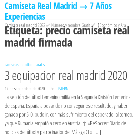
Camiseta Real Madrid → 7 Años
Saltar
al
Experiencias
contenido
Camiseta real madrid 2022 ✅ Número y nombre Gratis ✅【Económico y Alta
Etiqueta:
precio camiseta real
Calidad】
madrid firmada
camisetas de futbol baratas
3 equipacion real madrid 2020
12 de septiembre de 2020
Por
ISTERN
La sección de fútbol femenino milita en la Segunda División Femenina
de España. España a pesar de no conseguir ese resultado, y haber
ganado por 5-0, pudo ir, con más sufrimiento del esperado, al torneo,
ya que Rumanía empató a cero en Austria. ↑ «BeSoccer: Diario de
noticias de fútbol y patrocinador del Málaga CF». […]