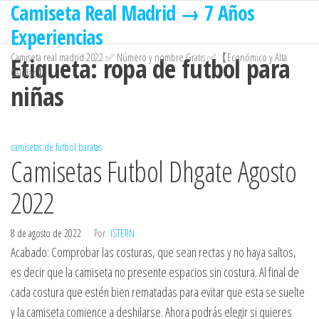
Camiseta Real Madrid → 7 Años
Saltar
al
Experiencias
contenido
Camiseta real madrid 2022 ✅ Número y nombre Gratis ✅【Económico y Alta
Etiqueta:
ropa de futbol para
Calidad】
niñas
camisetas de futbol baratas
Camisetas Futbol Dhgate Agosto
2022
8 de agosto de 2022
Por
ISTERN
Acabado: Comprobar las costuras, que sean rectas y no haya saltos,
es decir que la camiseta no presente espacios sin costura. Al final de
cada costura que estén bien rematadas para evitar que esta se suelte
y la camiseta comience a deshilarse. Ahora podrás elegir si quieres