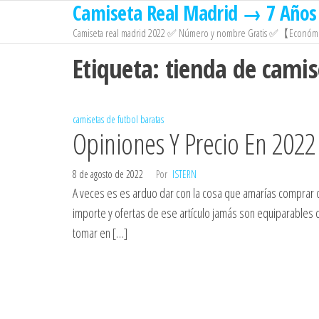
Camiseta Real Madrid → 7 Años 
Saltar
al
Camiseta real madrid 2022 ✅ Número y nombre Gratis ✅【Económi
contenido
Etiqueta:
tienda de camis
camisetas de futbol baratas
Opiniones Y Precio En 2022
8 de agosto de 2022
Por
ISTERN
A veces es es arduo dar con la cosa que amarías comprar o
importe y ofertas de ese artículo jamás son equiparables 
tomar en […]