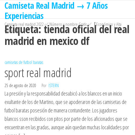
Camiseta Real Madrid → 7 Años
Saltar
al
Experiencias
contenido
Camiseta real madrid 2022 ✅ Número y nombre Gratis ✅【Económico y Alta
Etiqueta:
tienda oficial del real
Calidad】
madrid en mexico df
camisetas de futbol baratas
sport real madrid
25 de agosto de 2020
Por
ISTERN
La presión y la responsabilidad desubicó a los blancos en un inicio
exultante de los de Martino, que se apoderaron de las camisetas de
futbol baratas posesión de manera contundente. Los jugadores
blancos sson recibidos con pitos por parte de los aficionados que se
encuentran en las gradas, aunque aún quedan muchas localidades por