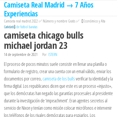
Camiseta Real Madrid → 7 Años
Saltar
al
Experiencias
contenido
Camiseta real madrid 2022 ✅ Número y nombre Gratis ✅【Económico y Alta
Calidad】
camisetas de futbol baratas
camiseta chicago bulls
michael jordan 23
14 de septiembre de 2021
Por
ISTERN
El proceso de pocos minutos suele consistir en llenar una planilla o
formulario de registro, crear una cuenta con un email válido, enviar los
documentos por correo,
camiseta de los bulls
verificar tu identidad y la
firma digital. Los republicanos dicen que este es un proceso «injusto»,
que los demócratas han negado las garantías procesales al presidente
durante la investigación de ‘impeachment’. Eran agentes secretos al
servicio de Nixon y tenían como misión colocar micrófonos e intervenir
los teléfonos de los rivales demócratas para espiarlos. Los