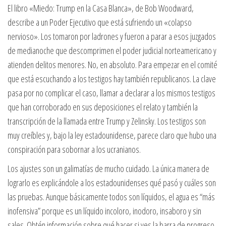
El libro «Miedo: Trump en la Casa Blanca», de Bob Woodward,
describe a un Poder Ejecutivo que está sufriendo un «colapso
nervioso». Los tomaron por ladrones y fueron a parar a esos juzgados
de medianoche que descomprimen el poder judicial norteamericano y
atienden delitos menores. No, en absoluto. Para empezar en el comité
que está escuchando a los testigos hay también republicanos. La clave
pasa por no complicar el caso, llamar a declarar a los mismos testigos
que han corroborado en sus deposiciones el relato y también la
transcripción de la llamada entre Trump y Zelinsky. Los testigos son
muy creíbles y, bajo la ley estadounidense, parece claro que hubo una
conspiración para sobornar a los ucranianos.
Los ajustes son un galimatías de mucho cuidado. La única manera de
lograrlo es explicándole a los estadounidenses qué pasó y cuáles son
las pruebas. Aunque básicamente todos son líquidos, el agua es “más
inofensiva” porque es un líquido incoloro, inodoro, insaboro y sin
sales. Obtén información sobre qué hacer si ves la barra de progreso