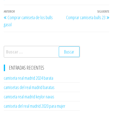
Navegación
Entrada
ANTERIOR
SIGUIENTE
En
Comprar camiseta de los bulls
Comprar camiseta bulls 23
de
anterior
si
gasol
entradas
Buscar:
ENTRADAS RECIENTES
camiseta real madrid 2024 barata
camisetas del real madrid baratas
camiseta real madrid keylor navas
camiseta del real madrid 2020 para mujer