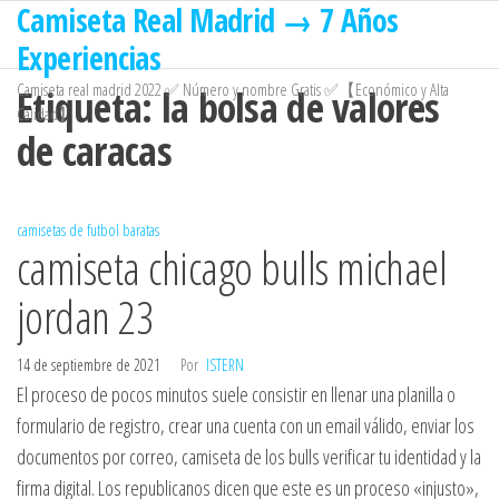
Camiseta Real Madrid → 7 Años
Saltar
al
Experiencias
contenido
Camiseta real madrid 2022 ✅ Número y nombre Gratis ✅【Económico y Alta
Etiqueta:
la bolsa de valores
Calidad】
de caracas
camisetas de futbol baratas
camiseta chicago bulls michael
jordan 23
14 de septiembre de 2021
Por
ISTERN
El proceso de pocos minutos suele consistir en llenar una planilla o
formulario de registro, crear una cuenta con un email válido, enviar los
documentos por correo, camiseta de los bulls verificar tu identidad y la
firma digital. Los republicanos dicen que este es un proceso «injusto»,