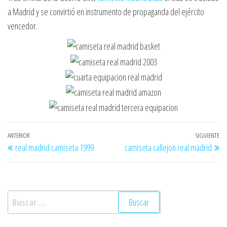
a Madrid y se convirtió en instrumento de propaganda del ejército
vencedor.
Navegación
Entrada
ANTERIOR
SIGUIENTE
En
real madrid camiseta 1999
camiseta callejon real madrid
de
anterior
si
entradas
Buscar: