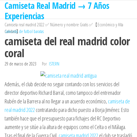
Camiseta Real Madrid → 7 Años
Saltar
al
Experiencias
contenido
Camiseta real madrid 2022 ✅ Número y nombre Gratis ✅【Económico y Alta
Calidad】
camisetas de futbol baratas
camiseta del real madrid color
coral
29 de marzo de 2023
Por
ISTERN
Además, el club decide no seguir contando con los servicios del
director deportivo Richard Barral, como tampoco del entrenador
Rubén de la Barrera al no llegar a un acuerdo económico,
camiseta de
real madrid 2022
contratando para dicho puesto a Borja Jiménez. Esto
también hace que el presupuesto para fichajes del RC Deportivo
aumente y se sitúe a la altura de equipos como el Celta o el Málaga.
Tras el final de la Guerra Civil,
camiseta madrid 2022
el club se trasladó