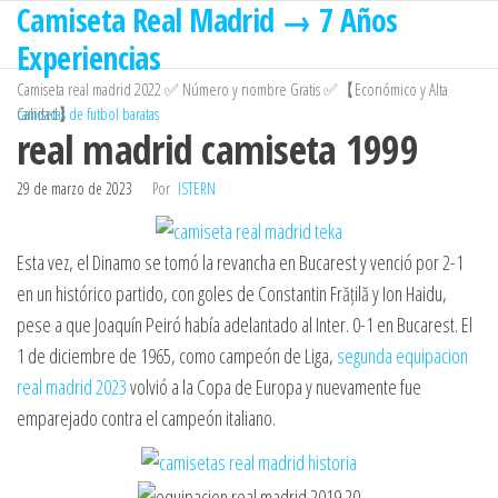
Camiseta Real Madrid → 7 Años
Saltar
al
Experiencias
contenido
Camiseta real madrid 2022 ✅ Número y nombre Gratis ✅【Económico y Alta
Calidad】
camisetas de futbol baratas
real madrid camiseta 1999
29 de marzo de 2023
Por
ISTERN
Esta vez, el Dinamo se tomó la revancha en Bucarest y venció por 2-1
en un histórico partido, con goles de Constantin Frățilă y Ion Haidu,
pese a que Joaquín Peiró había adelantado al Inter. 0-1 en Bucarest. El
1 de diciembre de 1965, como campeón de Liga,
segunda equipacion
real madrid 2023
volvió a la Copa de Europa y nuevamente fue
emparejado contra el campeón italiano.