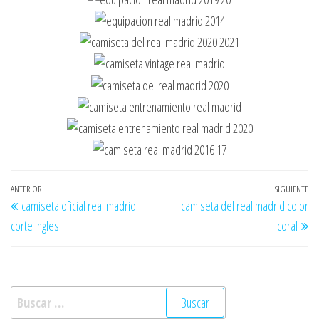
Navegación
Entrada
ANTERIOR
SIGUIENTE
En
camiseta oficial real madrid
camiseta del real madrid color
de
anterior
si
corte ingles
coral
entradas
Buscar: