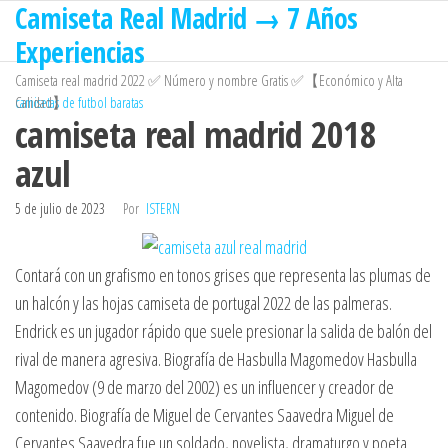
Camiseta Real Madrid → 7 Años
Saltar
al
Experiencias
contenido
Camiseta real madrid 2022 ✅ Número y nombre Gratis ✅【Económico y Alta
Calidad】
camisetas de futbol baratas
camiseta real madrid 2018
azul
5 de julio de 2023
Por
ISTERN
Contará con un grafismo en tonos grises que representa las plumas de
un halcón y las hojas camiseta de portugal 2022 de las palmeras.
Endrick es un jugador rápido que suele presionar la salida de balón del
rival de manera agresiva. Biografía de Hasbulla Magomedov Hasbulla
Magomedov (9 de marzo del 2002) es un influencer y creador de
contenido. Biografía de Miguel de Cervantes Saavedra Miguel de
Cervantes Saavedra fue un soldado, novelista, dramaturgo y poeta