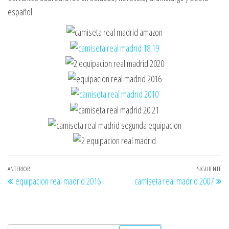
español.
Navegación
Entrada
ANTERIOR
SIGUIENTE
En
equipacion real madrid 2016
camiseta real madrid 2007
de
anterior
si
entradas