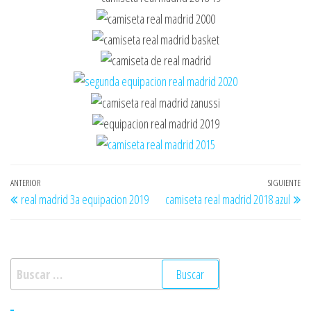
Navegación
Entrada
ANTERIOR
SIGUIENTE
En
real madrid 3a equipacion 2019
camiseta real madrid 2018 azul
de
anterior
si
entradas
Buscar: