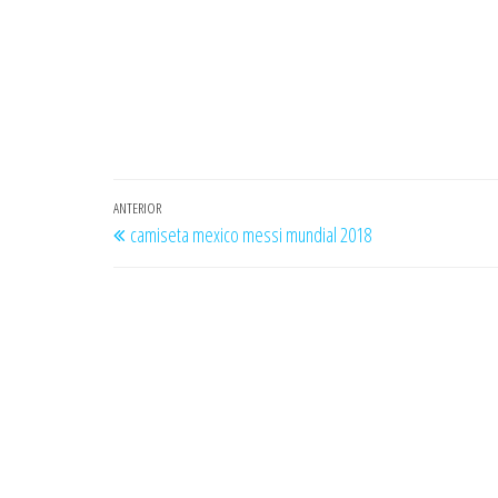
Navegación
Entrada
ANTERIOR
camiseta mexico messi mundial 2018
de
anterior
entradas