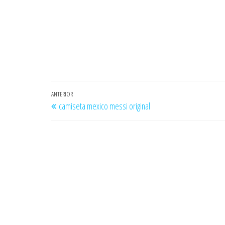
Navegación
Entrada
ANTERIOR
camiseta mexico messi original
de
anterior
entradas