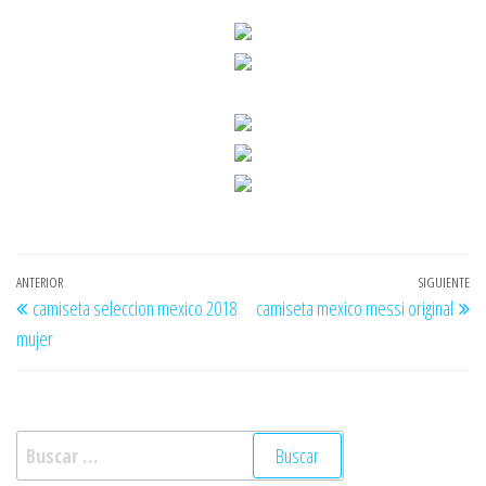
Navegación
Entrada
ANTERIOR
SIGUIENTE
En
camiseta seleccion mexico 2018
camiseta mexico messi original
de
anterior
si
mujer
entradas
Buscar: