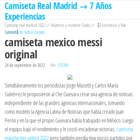
Camiseta Real Madrid → 7 Años
Saltar
al
Experiencias
contenido
Camiseta real madrid 2022 ✅ Número y nombre Gratis ✅【Económico y Alta
Calidad】
camisetas de futbol baratas
camiseta mexico messi
original
24 de septiembre de 2022
Por
ISTERN
Simultáneamente los periodistas Jorge Masetti y Carlos María
Gutiérrez le propusieron al Che Guevara crear una agencia de noticias
independiente de las grandes agencias internacionales, tomando
como modelo la Agencia Latina de Noticias que había creado Juan
Perón y en la que el propio Guevara había trabajado en México. Luego
el equipo bajó el rendimiento y le costó encadenar victorias,
camiseta
manchester united 2022
pero también perdía muy pocos partidos por