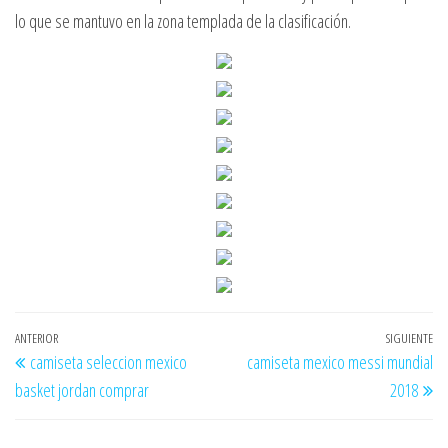
lo que se mantuvo en la zona templada de la clasificación.
Navegación
Entrada
ANTERIOR
SIGUIENTE
En
camiseta seleccion mexico
camiseta mexico messi mundial
de
anterior
si
basket jordan comprar
2018
entradas