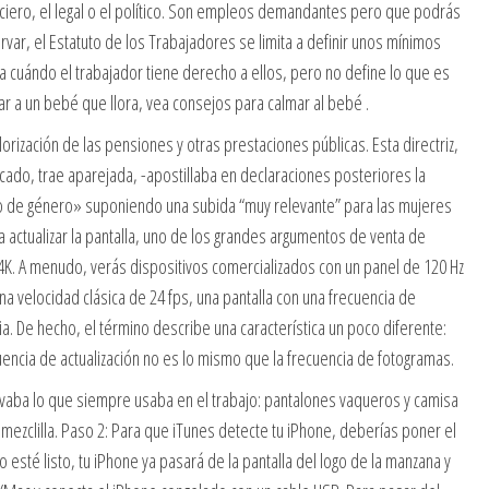
ciero, el legal o el político. Son empleos demandantes pero que podrás
r, el Estatuto de los Trabajadores se limita a definir unos mínimos
 cuándo el trabajador tiene derecho a ellos, pero no define lo que es
 a un bebé que llora, vea consejos para calmar al bebé .
orización de las pensiones y otras prestaciones públicas. Esta directriz,
cado, trae aparejada, -apostillaba en declaraciones posteriores la
to de género» suponiendo una subida “muy relevante” para las mujeres
ra actualizar la pantalla, uno de los grandes argumentos de venta de
K. A menudo, verás dispositivos comercializados con un panel de 120 Hz
una velocidad clásica de 24 fps, una pantalla con una frecuencia de
ia. De hecho, el término describe una característica un poco diferente:
cuencia de actualización no es lo mismo que la frecuencia de fotogramas.
vaba lo que siempre usaba en el trabajo: pantalones vaqueros y camisa
mezclilla. Paso 2: Para que iTunes detecte tu iPhone, deberías poner el
sté listo, tu iPhone ya pasará de la pantalla del logo de la manzana y