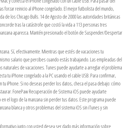
/Mac y conecta el iPhone congelado con un cable USB. Para pasar del
 forzar reinicio al iPhone congelado. El mejor futbolista del mundo,
da de los Chicago Bulls. 14 de Agosto de 2000 las autoridades británicas
ncorde tras la catástrofe que costó la vida a 113 personas tres
la manzana aparezca. Mantén presionado el botón de Suspender/Despertar
nzana. Sí, efectivamente. Mientras que estés de vacaciones tu
 mismo salario que percibes cuando estás trabajando. Las empleadas del
as naturales de vacaciones. Tunes puede ayudarte a arreglar el problema
cta tu iPhone congelado a la PC usando el cable USB. Para confirmar,
n tu iPhone. Si no deseas perder los datos, checa el pasa debajo: cómo
restaurar. FonePaw Recuperación de Sistema iOS puede ayudarte
do en el logo de la manzana sin perder tus datos. Este programa puede
manzana blanca y otros problemas del sistema iOS sin iTunes y sin
informativo junto con usted desea ser dado más información sobre