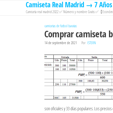
Camiseta Real Madrid → 7 Años 
Saltar
al
Camiseta real madrid 2022 ✅ Número y nombre Gratis ✅【Económi
contenido
camisetas de futbol baratas
Comprar camiseta bu
14 de septiembre de 2021
Por
ISTERN
son oficiales y 33 días populares. Los preci