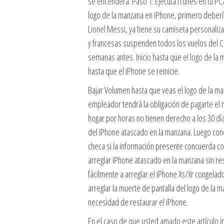
se encenderá. Paso 1: Ejecuta iTunes en tu PC
logo de la manzana en iPhone, primero deberías
Lionel Messi, ya tiene su camiseta personaliza
y francesas suspenden todos los vuelos del Co
semanas antes. Inicio hasta que el logo de 
hasta que el iPhone se reinicie.
Bajar Volumen hasta que veas el logo de la ma
empleador tendrá la obligación de pagarte el
hogar por horas no tienen derecho a los 30 dí
del iPhone atascado en la manzana. Luego cone
checa si la información presente concuerda co
arreglar iPhone atascado en la manzana sin 
fácilmente a arreglar el iPhone Xs/Xr congela
arreglar la muerte de pantalla del logo de la 
necesidad de restaurar el iPhone.
En el caso de que usted amado este artículo 