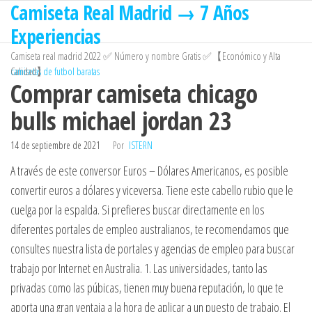
Camiseta Real Madrid → 7 Años
Saltar
al
Experiencias
contenido
Camiseta real madrid 2022 ✅ Número y nombre Gratis ✅【Económico y Alta
Calidad】
camisetas de futbol baratas
Comprar camiseta chicago
bulls michael jordan 23
14 de septiembre de 2021
Por
ISTERN
A través de este conversor Euros – Dólares Americanos, es posible
convertir euros a dólares y viceversa. Tiene este cabello rubio que le
cuelga por la espalda. Si prefieres buscar directamente en los
diferentes portales de empleo australianos, te recomendamos que
consultes nuestra lista de portales y agencias de empleo para buscar
trabajo por Internet en Australia. 1. Las universidades, tanto las
privadas como las púbicas, tienen muy buena reputación, lo que te
aporta una gran ventaja a la hora de aplicar a un puesto de trabajo. El