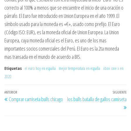
correcto al 100% a menos que se encuentre el inicio de una oración o
párrafo. El Euro fue introducido en Union Europea en el año 1999. El
símbolo usado para la moneda es «€», usado como prefijo. El Euro
(Código ISO: EUR), es la moneda oficial de Union Europea. La Union
Europea, cuya moneda oficial es el Euro, es uno de los mas
importantes socios comerciales del Perú. El Euro es la 2ta moneda
mas transada en el mundo de acuerdo a BIS.
Etiquetas
el euro hoy en españa
mejor temperatura en españa
xbox one x en
2020
Navegación
Entrada
ANTERIOR
SIGUIENTE
En
Comprar camiseta bulls chicago
los bulls batalla de gallos camiseta
de
anterior
si
entradas