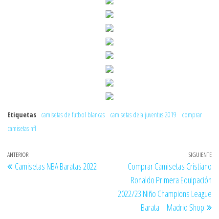
Etiquetas
camisetas de futbol blancas
camisetas dela juventus 2019
comprar
camisetas nfl
Navegación
Entrada
ANTERIOR
SIGUIENTE
En
Camisetas NBA Baratas 2022
Comprar Camisetas Cristiano
de
anterior
si
Ronaldo Primera Equipación
entradas
2022/23 Niño Champions League
Barata – Madrid Shop