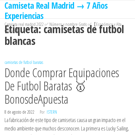
Camiseta Real Madrid → 7 Años
Saltar
al
Experiencias
contenido
Camiseta real madrid 2022 ✅ Número y nombre Gratis ✅【Económico y Alta
Etiqueta:
camisetas de futbol
Calidad】
blancas
camisetas de futbol baratas
Donde Comprar Equipaciones
De Futbol Baratas 🥇
BonosdeApuesta
8 de agosto de 2022
Por
ISTERN
La fabricación de este tipo de camisetas causa un gran impacto en el
medio ambiente que muchos desconocen. La primera es Lucky Sailing,