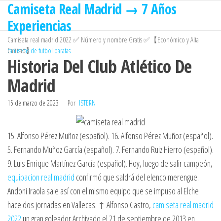
Camiseta Real Madrid → 7 Años
Saltar
al
Experiencias
contenido
Camiseta real madrid 2022 ✅ Número y nombre Gratis ✅【Económico y Alta
Calidad】
camisetas de futbol baratas
Historia Del Club Atlético De
Madrid
15 de marzo de 2023
Por
ISTERN
15. Alfonso Pérez Muñoz (español). 16. Alfonso Pérez Muñoz (español).
5. Fernando Muñoz García (español). 7. Fernando Ruiz Hierro (español).
9. Luis Enrique Martínez García (español). Hoy, luego de salir campeón,
equipacion real madrid
confirmó que saldrá del elenco merengue.
Andoni Iraola sale así con el mismo equipo que se impuso al Elche
hace dos jornadas en Vallecas. ↑ Alfonso Castro,
camiseta real madrid
2022
un gran goleador Archivado el 21 de septiembre de 2013 en