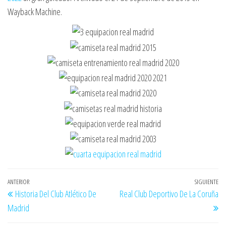
Wayback Machine.
Navegación
Entrada
ANTERIOR
SIGUIENTE
En
Historia Del Club Atlético De
Real Club Deportivo De La Coruña
de
anterior
si
Madrid
entradas